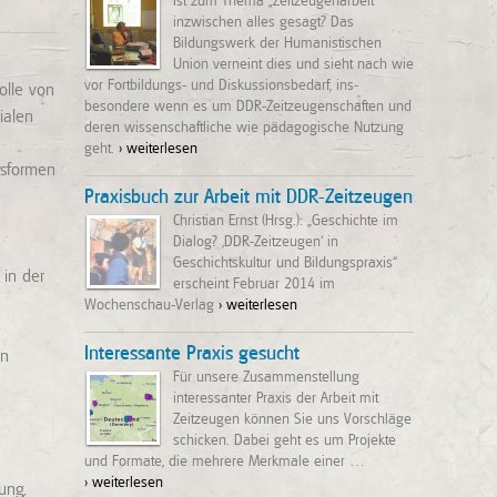
Ist zum Thema „Zeitzeugenarbeit“
inzwischen alles gesagt? Das
Bildungswerk der Humanisti­schen
Union verneint dies und sieht nach wie
vor Fortbildungs- und Diskussionsbedarf, ins­
olle von
besondere wenn es um DDR-Zeitzeugenschaften und
ialen
deren wissenschaftliche wie pädagogi­sche Nutzung
geht.
> weiterlesen
gsformen
Praxisbuch zur Arbeit mit DDR-Zeitzeugen
Christian Ernst (Hrsg.): „Geschichte im
Dialog? ‚DDR-Zeitzeugen‘ in
Geschichtskultur und Bildungspraxis“
 in der
erscheint Februar 2014 im
Wochenschau-Verlag
> weiterlesen
Interessante Praxis gesucht
in
Für unsere Zusammenstellung
interessanter Praxis der Arbeit mit
Zeitzeugen können Sie uns Vorschläge
schicken. Dabei geht es um Projekte
und Formate, die mehrere Merkmale einer …
> weiterlesen
ung,