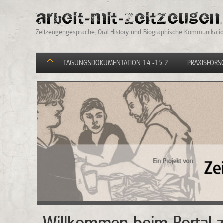
Zeitzeugengespräche, Oral History und Biographische Kommunikatio
Springe zum Inhalt
TAGUNGSDOKUMENTATION 14.-15.2.
PRAXISFOR
WILLKOMMEN
BEIM
PORTAL
ZUR
ZEITZEUGENARBEIT