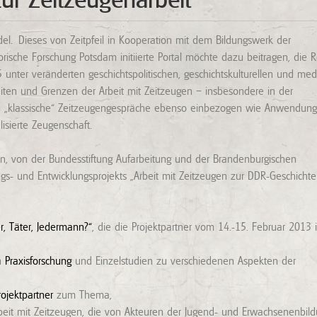
ur Zeitzeugenarbeit
del. Dieses von Zeitpfeil in Kooperation mit dem Bildungswerk der
sche Forschung Potsdam initiierte Portal möchte dazu beitragen, die R
unter veränderten geschichtspolitischen, geschichtskulturellen und med
eiten und Grenzen der Arbeit mit Zeitzeugen – insbesondere in der
en „klassische“ Zeitzeugengespräche ebenso einbezogen wie Anwendun
isierte Zeugenschaft.
en, von der Bundesstiftung Aufarbeitung und der Brandenburgischen
ngs- und Entwicklungsprojekts „Arbeit mit Zeitzeugen zur DDR-Geschichte
r, Täter, Jedermann?“
, die die Projektpartner vom 14.-15. Februar 2013 
en
Praxisforschung
und Einzelstudien zu verschiedenen Aspekten der
rojektpartner
zum Thema,
eit mit Zeitzeugen, die von Akteuren der Jugend- und Erwachsenenbild