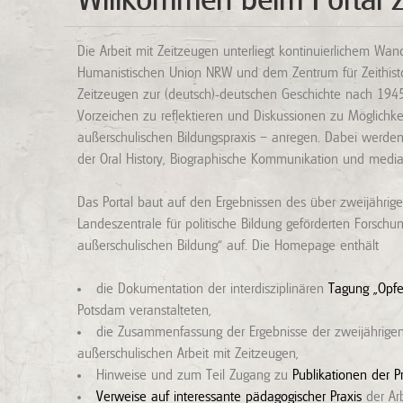
Willkommen beim Portal z
Die Arbeit mit Zeitzeugen unterliegt kontinuierlichem Wan
Humanistischen Union NRW und dem Zentrum für Zeithistori
Zeitzeugen zur (deutsch)-deutschen Geschichte nach 1945 
Vorzeichen zu reflektieren und Diskussionen zu Möglichk
außerschulischen Bildungspraxis – anregen. Dabei werd
der Oral History, Biographische Kommunikation und medial
Das Portal baut auf den Ergebnissen des über zweijährig
Landeszentrale für politische Bildung geförderten Forschu
außerschulischen Bildung“ auf. Die Homepage enthält
die Dokumentation der interdisziplinären
Tagung „Opfe
Potsdam veranstalteten,
die Zusammenfassung der Ergebnisse der zweijährig
außerschulischen Arbeit mit Zeitzeugen,
Hinweise und zum Teil Zugang zu
Publikationen der P
Verweise auf interessante pädagogischer Praxis
der Arb